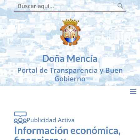
Botón de búsqueda
Buscar:
Skip
to
content
Doña Mencía
Portal de Transparencia y Buen
Gobierno
Publicidad Activa
Información económica,